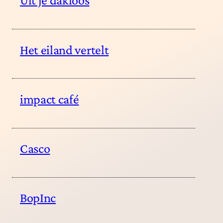
Uit je dakloos
Het eiland vertelt
impact café
Casco
BopInc